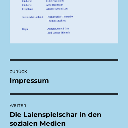
Beitragsnavigation
ZURÜCK
Impressum
Vorheriger
Beitrag:
WEITER
Die Laienspielschar in den
Nächster
Beitrag:
sozialen Medien